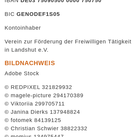
IBAN
DE03 75090500 0000 750750
BIC
GENODEF1S05
Kontoinhaber
Verein zur Förderung der Freiwilligen Tätigkeit
in Landshut e.V.
BILDNACHWEIS
Adobe Stock
© REDPIXEL 321829932
© magele-picture 294170389
© Viktoriia 299705711
© Janina Dierks 137948824
© fotomek 84139125
© Christian Schwier 38822332
© momius 134975447